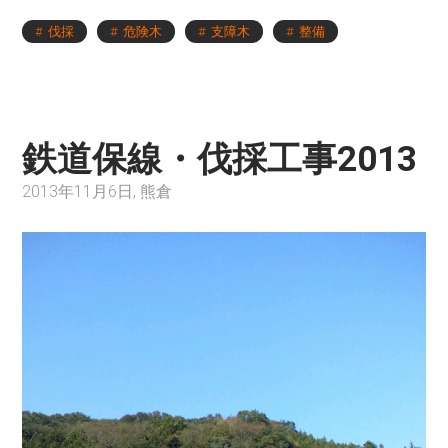
伐採
危険木
支障木
整備
鉄道保線・伐採工事2013
2013年11月6日, 熊倉