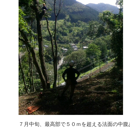
７月中旬、最高部で５０ｍを超える法面の中腹