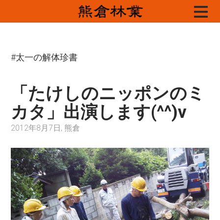
Skip
to
content
#太一の解体珍書
「たけしのニッポンのミ
カタ」出演します(^^)v
2012年8月7日, 熊倉