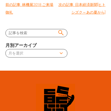
投
前の記事:
林機展2018 ご来場
次の記事:
日本経済新聞[ヒト
御礼
シズク～あの夏から]
稿
ナ
ビ
月別アーカイブ
ゲ
ー
シ
ョ
ン