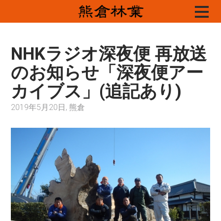
Skip
to
content
NHKラジオ深夜便 再放送
のお知らせ「深夜便アー
カイブス」(追記あり)
2019年5月20日, 熊倉