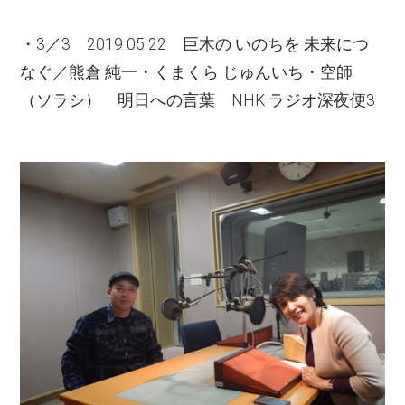
・3／3 2019 05 22 巨木の いのちを 未来につ
なぐ／熊倉 純一・くまくら じゅんいち・空師
（ソラシ） 明日への言葉 NHK ラジオ深夜便3