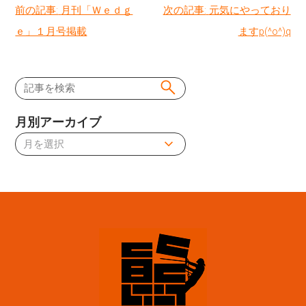
投
前の記事:
月刊「Ｗｅｄｇ
次の記事:
元気にやっており
ｅ」１月号掲載
ますp(^o^)q
稿
ナ
ビ
月別アーカイブ
ゲ
ー
シ
ョ
ン