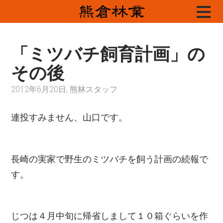
Skip
to
content
「ミツバチ飼育計画」の
その後
2012年6月20日, 熊林スタッフ
連投すみません、山口です。
長崎の実家で野生のミツバチを飼う計画の続報で
す。
じつは４月中旬に帰省しまして１０箱ぐらいを作