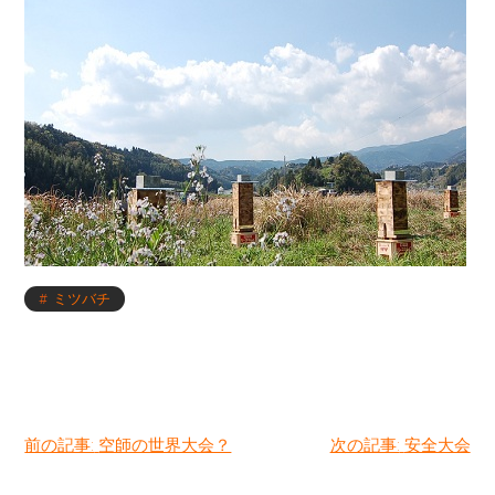
ミツバチ
投
前の記事:
空師の世界大会？
次の記事:
安全大会